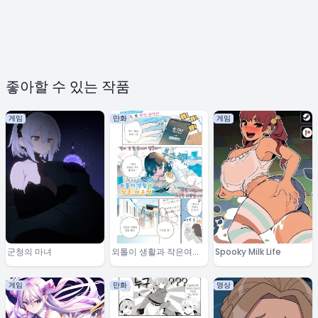
좋아할 수 있는 작품
게임
만화
게임
군청의 마녀
외톨이 생활과 작은여우
Spooky Milk Life
쨩
게임
만화
영상