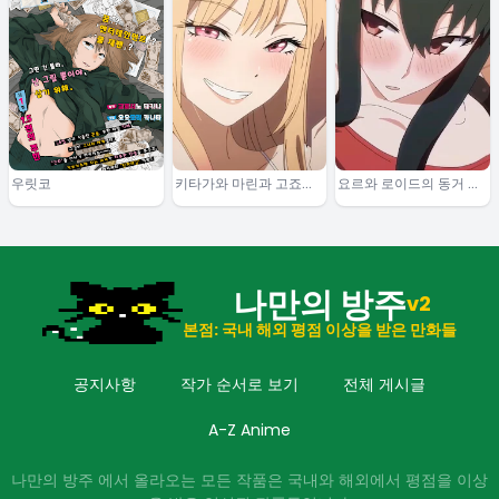
우릿코
키타가와 마린과 고죠의
요르와 로이드의 동거 이
일상
야기 2
나만의 방주
v2
본점: 국내 해외 평점 이상을 받은 만화들
공지사항
작가 순서로 보기
전체 게시글
A-Z Anime
나만의 방주 에서 올라오는 모든 작품은 국내와 해외에서 평점을 이상