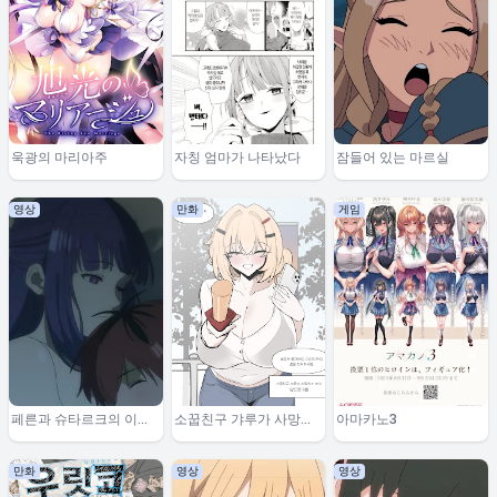
욱광의 마리아주
자칭 엄마가 나타났다
잠들어 있는 마르실
영상
만화
게임
페른과 슈타르크의 이야
소꿉친구 갸루가 사망하
아마카노3
기
기까지
만화
영상
영상