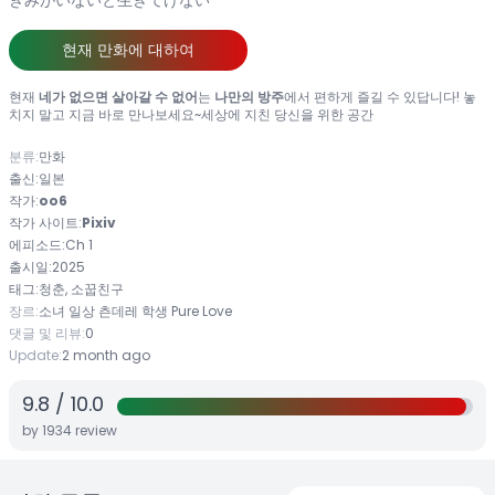
きみがいないと生きてけない
현재 만화에 대하여
현재
네가 없으면 살아갈 수 없어
는
나만의 방주
에서 편하게 즐길 수 있답니다! 놓
치지 말고 지금 바로 만나보세요~세상에 지친 당신을 위한 공간
분류:
만화
출신:
일본
작가:
oo6
작가 사이트:
Pixiv
에피소드:
Ch 1
출시일:
2025
태그:
청춘, 소꿉친구
장르:
소녀
일상
츤데레
학생
Pure Love
댓글 및 리뷰:
0
Update:
2 month ago
9.8
/
10.0
by
1934
review