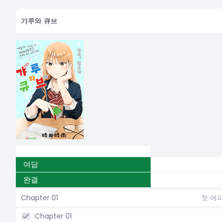
갸루와 큐브
여담
완결
Chapter 01
첫 에
Chapter 01