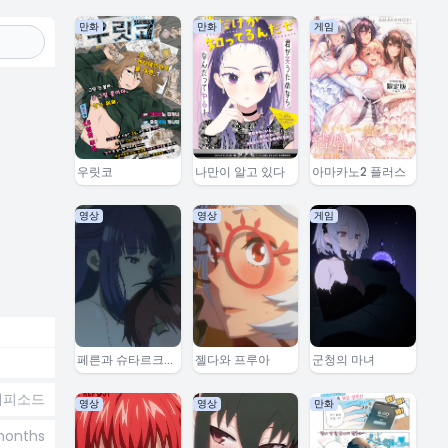
만화
만화
게임
우릿코
나만이 알고 있다
아마카노2 플러스
영상
영상
게임
페른과 슈타르크의
젤다와 프루아
군청의 마녀
이야기
에피소드
영상
영상
만화
months