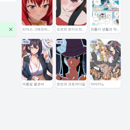
리아스 그레모리와
요르와 로이드의
외톨이 생활과 작
효도 잇세이
동거 이야기 2
은여우쨩
게임
영상
게임
여름빛 클로버
로빈과 크로커다일
아마카노