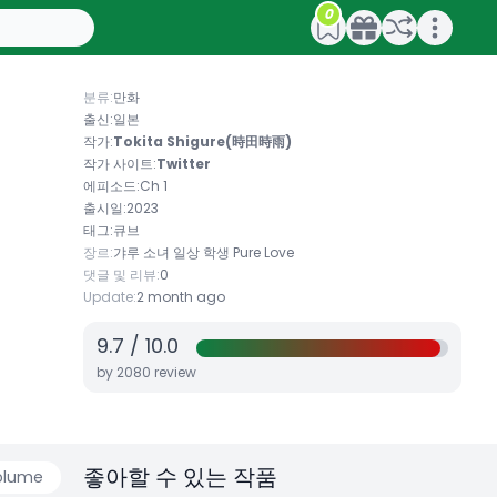
0
Open main menu
분류:
만화
출신:
일본
작가:
Tokita Shigure(時田時雨)
작가 사이트:
Twitter
에피소드:
Ch 1
출시일:
2023
태그:
큐브
장르:
갸루
소녀
일상
학생
Pure Love
댓글 및 리뷰:
0
Update:
2 month ago
9.7
/
10.0
by
2080
review
좋아할 수 있는 작품
olume