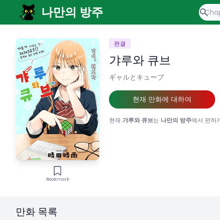
나만의 방주
완결
갸루와 큐브
ギャルとキューブ
현재 만화에 대하여
현재
갸루와 큐브
는
나만의 방주
에서 편하게
Bookmark
만화 목록