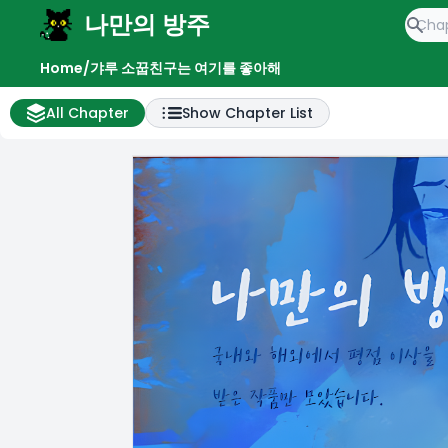
나만의 방주
e menu
Home
/
갸루 소꿉친구는 여기를 좋아해
All Chapter
Show Chapter List
All Chapter List