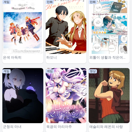
게임
만화
만화
은색 아득히
하모니
외톨이 생활과 작은여우
쨩
게임
게임
영상
군청의 마녀
욱광의 마리아주
애슐리와 레온의 사랑