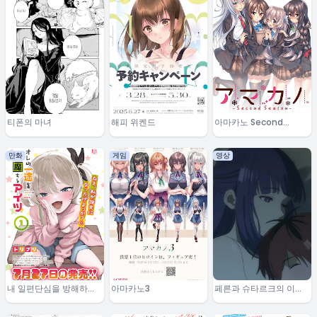
티폰의 마녀
해피 위켄드
아마카노 Second
Season
만화
게임
영상
내 일편단심을 방해하는
아마카노3
페른과 슈타르크의 이야
그 녀석
기