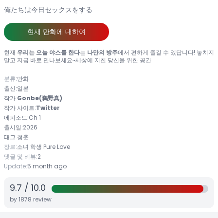
俺たちは今日セックスをする
현재 만화에 대하여
현재
우리는 오늘 야스를 한다
는
나만의 방주
에서 편하게 즐길 수 있답니다! 놓치지
말고 지금 바로 만나보세요~세상에 지친 당신을 위한 공간
분류:
만화
출신:
일본
작가:
Gonbe(鵜野真)
작가 사이트:
Twitter
에피소드:
Ch 1
출시일:
2026
태그:
청춘
장르:
소녀
학생
Pure Love
댓글 및 리뷰:
2
Update:
5 month ago
9.7
/
10.0
by
1878
review