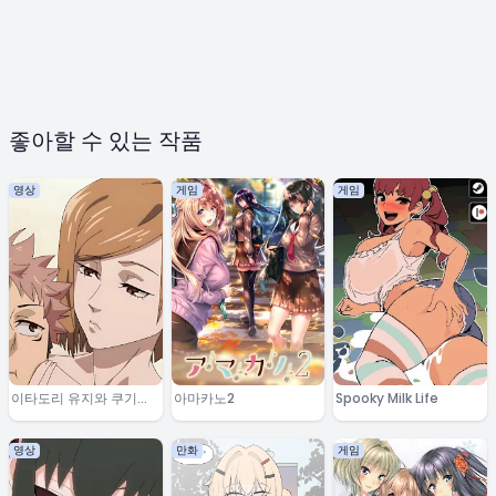
좋아할 수 있는 작품
영상
게임
게임
이타도리 유지와 쿠기사
아마카노2
Spooky Milk Life
키 노바라
영상
만화
게임