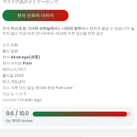
マスクのあの子とゲーセンで
현재 만화에 대하여
현재
마스크 쓴 그녀와 오락실에서
는
나만의 방주
에서 편하게 즐길 수 있답니다! 놓
치지 말고 지금 바로 만나보세요~세상에 지친 당신을 위한 공간
분류:
만화
출신:
일본
작가:
Akakage(赤景)
작가 사이트:
Pixiv
에피소드:
Ch 1
출시일:
2024
태그:
게임센터
장르:
갸루
단신
일상
츤데레
학생
Pure Love
댓글 및 리뷰:
0
Update:
7 month ago
9.6
/
10.0
by
1858
review