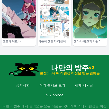
조로와 페로나
외톨이 생활과 작은여우
젤다와 링크의 사랑이야
쨩
기
나만의 방주
v2
본점: 국내 해외 평점 이상을 받은 만화들
공지사항
작가 순서로 보기
전체 게시글
A-Z Anime
나만의 방주 에서 올라오는 모든 작품은 국내와 해외에서 평점을 이상