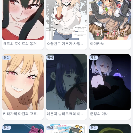
요르와 로이드의 동거 이
소꿉친구 갸루가 사망하
아마카노
야기 2
기까지
영상
영상
게임
키타가와 마린과 고죠의
페른과 슈타르크의 이야
군청의 마녀
일상
기
영상
만화
영상