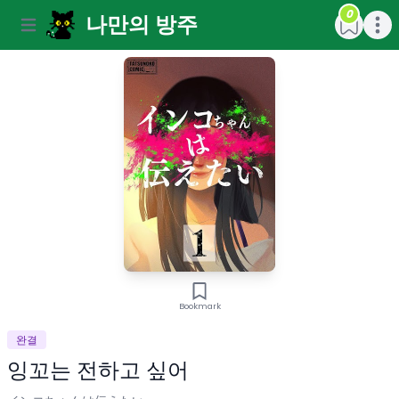
0
나만의 방주
Open main menu
Open m
Bookmark
완결
잉꼬는 전하고 싶어