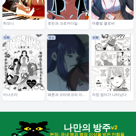
하모니
로빈과 크로커다일
여름빛 클로버
만화
영상
만화
이나즈마
페른과 슈타르크의 이야
자칭 엄마가 나타났다
기
나만의 방주
v2
본점: 국내 해외 평점 이상을 받은 만화들