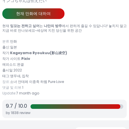
インコちゃんは伝えたい
현재 만화에 대하여
현재
잉꼬는 전하고 싶어
는
나만의 방주
에서 편하게 즐길 수 있답니다! 놓치지 말고
지금 바로 만나보세요~세상에 지친 당신을 위한 공간
분류:
만화
출신:
일본
작가:
Kageyama Ryoukuu(影山凌空)
작가 사이트:
Pixiv
에피소드:
완결
출시일:
2022
태그:
앵무새, 집착
장르:
소녀
얀데레
이종족
하렘
Pure Love
댓글 및 리뷰:
1
Update:
7 month ago
9.7
/
10.0
by
1838
review