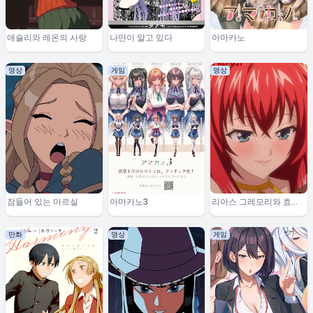
애슐리와 레온의 사랑
나만이 알고 있다
아마카노
영상
게임
영상
잠들어 있는 마르실
아마카노3
리아스 그레모리와 효도
잇세이
만화
영상
게임