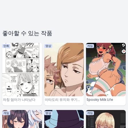
좋아할 수 있는 작품
만화
영상
게임
자칭 엄마가 나타났다
이타도리 유지와 쿠기사
Spooky Milk Life
키 노바라
게임
영상
게임