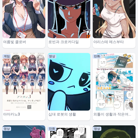
여름빛 클로버
로빈과 크로커다일
야리스테 메스부타
게임
영상
만화
아마카노3
십대 로봇의 생활
외톨이 생활과 작은여우
쨩
영상
만화
영상