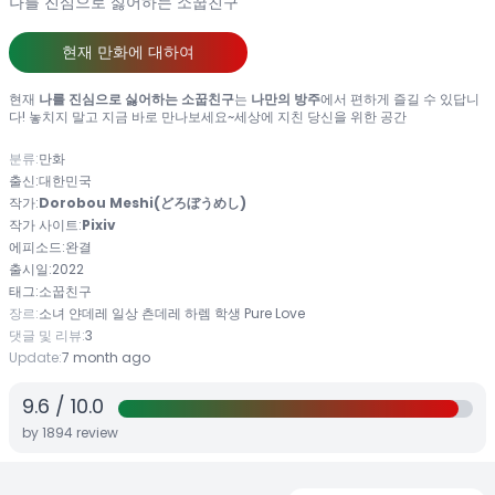
나를 진심으로 싫어하는 소꿉친구
현재 만화에 대하여
현재
나를 진심으로 싫어하는 소꿉친구
는
나만의 방주
에서 편하게 즐길 수 있답니
다! 놓치지 말고 지금 바로 만나보세요~세상에 지친 당신을 위한 공간
분류:
만화
출신:
대한민국
작가:
Dorobou Meshi(どろぼうめし)
작가 사이트:
Pixiv
에피소드:
완결
출시일:
2022
태그:
소꿉친구
장르:
소녀
얀데레
일상
츤데레
하렘
학생
Pure Love
댓글 및 리뷰:
3
Update:
7 month ago
9.6
/
10.0
by
1894
review