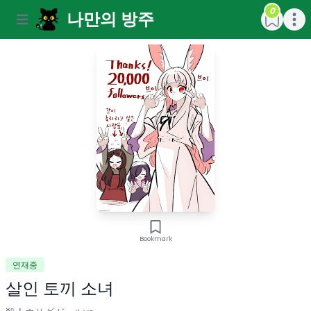
0
나만의 방주
Open main menu
Open m
Bookmark
연재중
살인 토끼 소녀