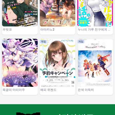
우릿코
아마카노2
누나의 갸루 친구에게 얕
보이는 이야기
게임
게임
게임
욱광의 마리아주
해피 위켄드
은색 아득히