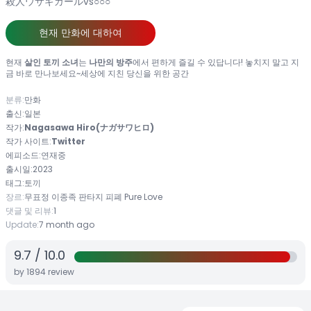
殺人ウサギガールvs○○○
현재 만화에 대하여
현재
살인 토끼 소녀
는
나만의 방주
에서 편하게 즐길 수 있답니다! 놓치지 말고 지
금 바로 만나보세요~세상에 지친 당신을 위한 공간
분류:
만화
출신:
일본
작가:
Nagasawa Hiro(ナガサワヒロ)
작가 사이트:
Twitter
에피소드:
연재중
출시일:
2023
태그:
토끼
장르:
무표정
이종족
판타지
피폐
Pure Love
댓글 및 리뷰:
1
Update:
7 month ago
9.7
/
10.0
by
1894
review