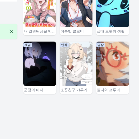
내 일편단심을 방
여름빛 클로버
십대 로봇의 생활
해하는 그 녀석
게임
만화
영상
군청의 마녀
소꿉친구 갸루가
젤다와 프루아
사망하기까지