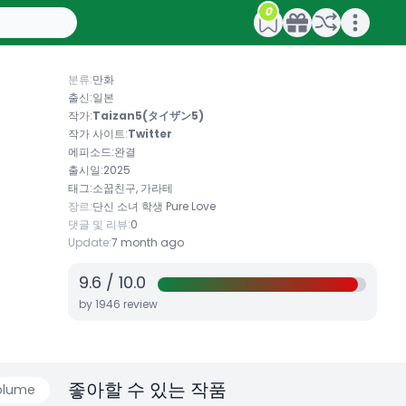
0
Open main menu
분류:
만화
출신:
일본
작가:
Taizan5(タイザン5)
작가 사이트:
Twitter
에피소드:
완결
출시일:
2025
태그:
소꿉친구, 가라테
장르:
단신
소녀
학생
Pure Love
댓글 및 리뷰:
0
Update:
7 month ago
9.6
/
10.0
by
1946
review
좋아할 수 있는 작품
olume