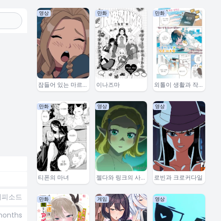
영상
만화
만화
잠들어 있는 마르
이나즈마
외톨이 생활과 작
실
은여우쨩
만화
영상
영상
티폰의 마녀
젤다와 링크의 사
로빈과 크로커다일
랑이야기
에피소드
만화
게임
영상
months