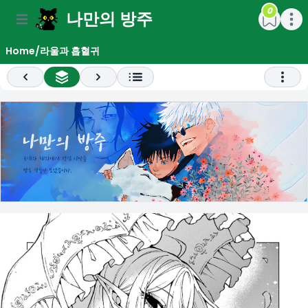
0
나만의 방주
e menu
Open main menu
Open m
Home
/
라울과 흡혈귀
Previous
All Chapter List
Next
Open 