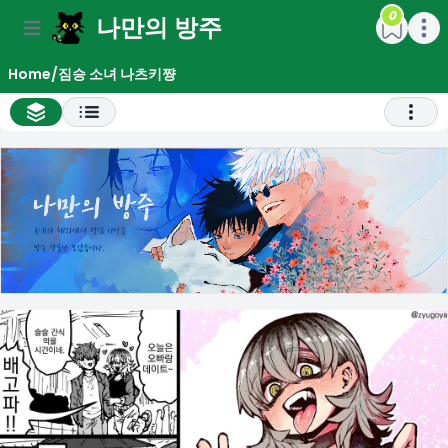
0
나만의 방주
e menu
Open main menu
Open m
Home
/
짐승 소녀 나츠키쨩
All Chapter List
Open 