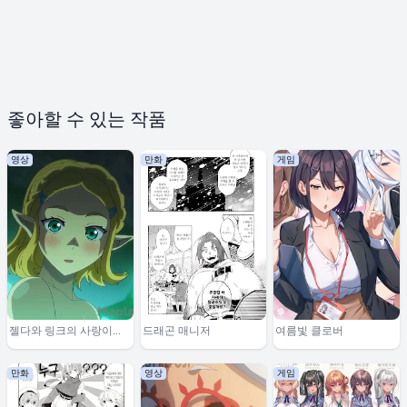
좋아할 수 있는 작품
영상
만화
게임
젤다와 링크의 사랑이야
드래곤 매니저
여름빛 클로버
기
만화
영상
게임