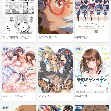
자칭 엄마가 나타났다
젤다와 프루아
아마카노3
게임
게임
게임
아마카노2 플러스
아마카노
해피 위켄드
영상
게임
영상