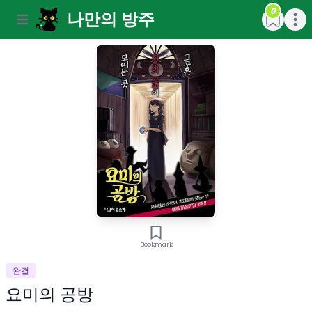
0
나만의 방주
Open main menu
Open m
Bookmark
완결
요미의 공방