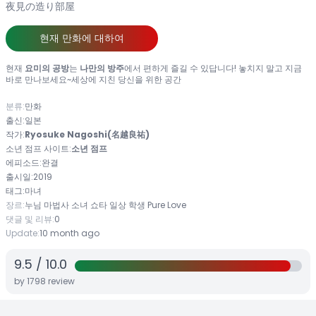
夜見の造り部屋
현재 만화에 대하여
현재
요미의 공방
는
나만의 방주
에서 편하게 즐길 수 있답니다! 놓치지 말고 지금
바로 만나보세요~세상에 지친 당신을 위한 공간
분류:
만화
출신:
일본
작가:
Ryosuke Nagoshi(名越良祐)
소년 점프 사이트:
소년 점프
에피소드:
완결
출시일:
2019
태그:
마녀
장르:
누님
마법사
소녀
쇼타
일상
학생
Pure Love
댓글 및 리뷰:
0
Update:
10 month ago
9.5
/
10.0
by
1798
review