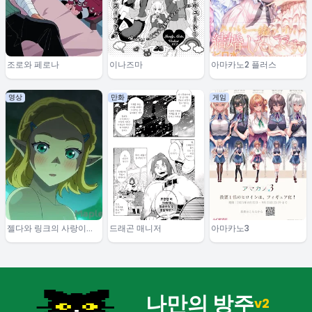
조로와 페로나
이나즈마
아마카노2 플러스
영상
만화
게임
젤다와 링크의 사랑이야
드래곤 매니저
아마카노3
기
나만의 방주
v2