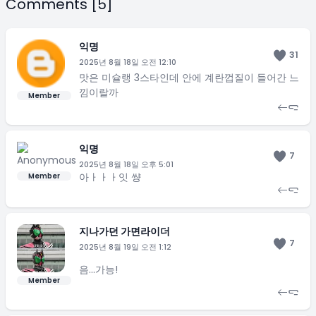
Comments [5]
익명
31
2025년 8월 18일 오전 12:10
맛은 미슐랭 3스타인데 안에 계란껍질이 들어간 느
낌이랄까
Member
익명
7
2025년 8월 18일 오후 5:01
아ㅏㅏㅏ잇 썅
Member
지나가던 가면라이더
7
2025년 8월 19일 오전 1:12
음...가능!
Member