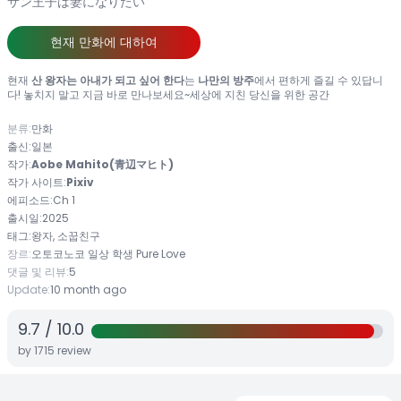
サン王子は妻になりたい
현재 만화에 대하여
현재
산 왕자는 아내가 되고 싶어 한다
는
나만의 방주
에서 편하게 즐길 수 있답니
다! 놓치지 말고 지금 바로 만나보세요~세상에 지친 당신을 위한 공간
분류:
만화
출신:
일본
작가:
Aobe Mahito(青辺マヒト)
작가 사이트:
Pixiv
에피소드:
Ch 1
출시일:
2025
태그:
왕자, 소꿉친구
장르:
오토코노코
일상
학생
Pure Love
댓글 및 리뷰:
5
Update:
10 month ago
9.7
/
10.0
by
1715
review