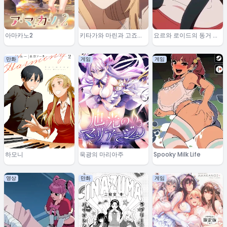
아마카노2
키타가와 마린과 고죠의
요르와 로이드의 동거 이
일상
야기 2
만화
게임
게임
하모니
욱광의 마리아주
Spooky Milk Life
영상
만화
게임