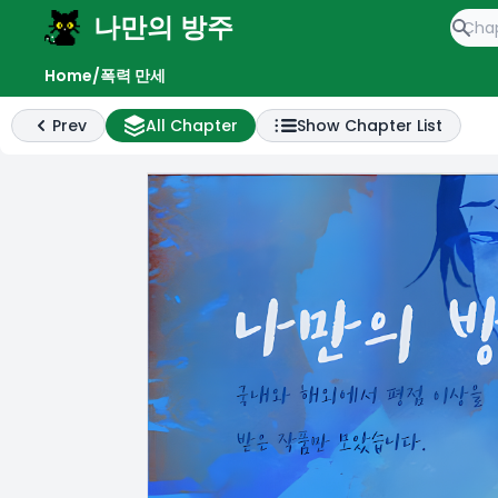
나만의 방주
e menu
Home
/
폭력 만세
Prev
All Chapter
Show Chapter List
Previous
All Chapter List