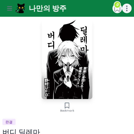
0
나만의 방주
Open main menu
Open m
Bookmark
완결
버디 딜레마