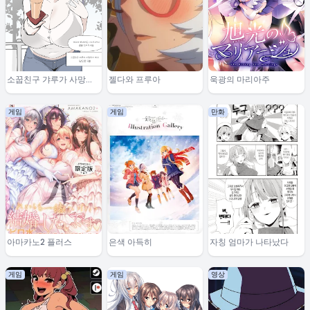
소꿉친구 갸루가 사망하
젤다와 프루아
욱광의 마리아주
기까지
게임
게임
만화
아마카노2 플러스
은색 아득히
자칭 엄마가 나타났다
게임
게임
영상