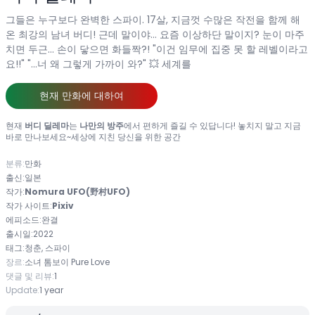
그들은 누구보다 완벽한 스파이. 17살, 지금껏 수많은 작전을 함께 해
온 최강의 남녀 버디! 근데 말이야… 요즘 이상하단 말이지? 눈이 마주
치면 두근… 손이 닿으면 화들짝?! "이건 임무에 집중 못 할 레벨이라고
요!!" "…너 왜 그렇게 가까이 와?" 💥 세계를
현재 만화에 대하여
현재
버디 딜레마
는
나만의 방주
에서 편하게 즐길 수 있답니다! 놓치지 말고 지금
바로 만나보세요~세상에 지친 당신을 위한 공간
분류:
만화
출신:
일본
작가:
Nomura UFO(野村UFO)
작가 사이트:
Pixiv
에피소드:
완결
출시일:
2022
태그:
청춘, 스파이
장르:
소녀
톰보이
Pure Love
댓글 및 리뷰:
1
Update:
1 year