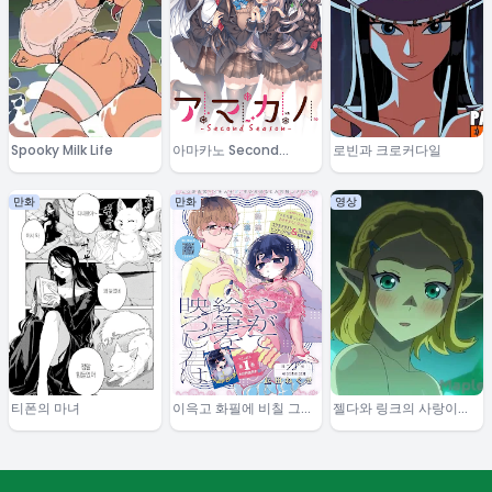
Spooky Milk Life
아마카노 Second
로빈과 크로커다일
Season
만화
만화
영상
티폰의 마녀
이윽고 화필에 비칠 그대
젤다와 링크의 사랑이야
는
기