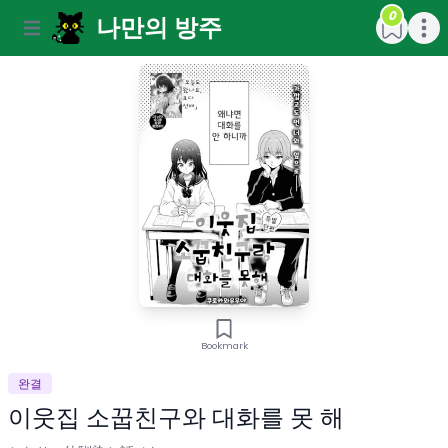
0
나만의 방주
Open main menu
Open m
Bookmark
완결
이웃집 소꿉친구와 대화를 못 해