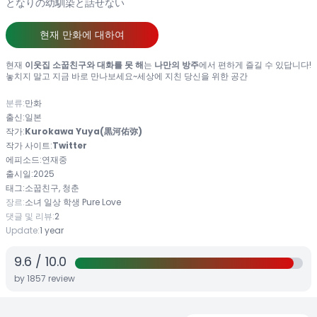
となりの幼馴染と話せない
현재 만화에 대하여
현재
이웃집 소꿉친구와 대화를 못 해
는
나만의 방주
에서 편하게 즐길 수 있답니다!
놓치지 말고 지금 바로 만나보세요~세상에 지친 당신을 위한 공간
분류:
만화
출신:
일본
작가:
Kurokawa Yuya(黒河佑弥)
작가 사이트:
Twitter
에피소드:
연재중
출시일:
2025
태그:
소꿉친구, 청춘
장르:
소녀
일상
학생
Pure Love
댓글 및 리뷰:
2
Update:
1 year
9.6
/
10.0
by
1857
review