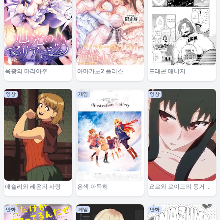
욱광의 마리아주
아마카노2 플러스
드래곤 매니저
영상
게임
영상
애슐리와 레온의 사랑
은색 아득히
요르와 로이드의 동거 이
야기 2
만화
게임
만화