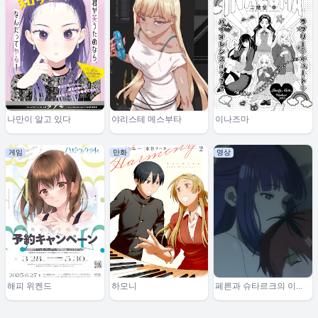
나만이 알고 있다
야리스테 메스부타
이나즈마
게임
만화
영상
해피 위켄드
하모니
페른과 슈타르크의 이야
기