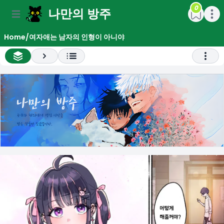
0
나만의 방주
e menu
Open main menu
Open m
Home
/
여자애는 남자의 인형이 아니야
All Chapter List
Next
Open 