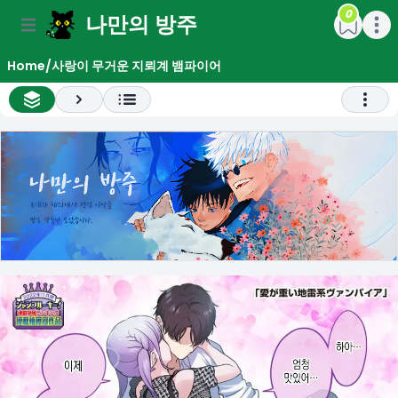
0
나만의 방주
e menu
Open main menu
Open m
Home
/
사랑이 무거운 지뢰계 뱀파이어
All Chapter List
Next
Open 