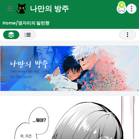
0
나만의 방주
e menu
Open main menu
Open m
Home
/
옆자리의 빌런쨩
All Chapter List
Open 