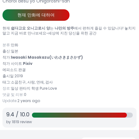
Choroi desu yo Onigoroshi-san
현재 만화에 대하여
현재
쉽다고요 오니고로시 양
는
나만의 방주
에서 편하게 즐길 수 있답니다! 놓치지
말고 지금 바로 만나보세요~세상에 지친 당신을 위한 공간
분류:
만화
출신:
일본
작가:
Iwasaki Masakazu(いわさきまさかず)
작가 사이트:
Pixiv
에피소드:
완결
출시일:
2019
태그:
소꿉친구, 사랑, 연애, 검사
장르:
일상
판타지
학생
Pure Love
댓글 및 리뷰:
0
Update:
2 years ago
9.4
/
10.0
by
1819
review