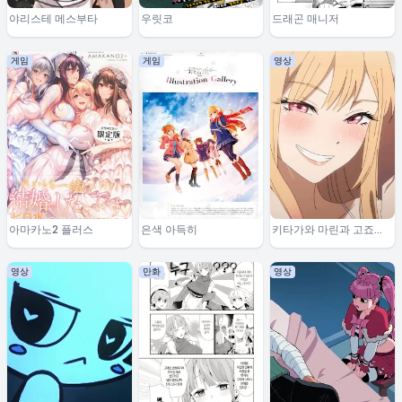
야리스테 메스부타
우릿코
드래곤 매니저
게임
게임
영상
아마카노2 플러스
은색 아득히
키타가와 마린과 고죠의
일상
영상
만화
영상