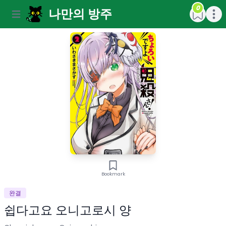
0
나만의 방주
Open main menu
Open m
Bookmark
완결
쉽다고요 오니고로시 양