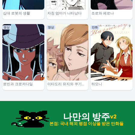
십대 로봇의 생활
자칭 엄마가 나타났다
조로와 페로나
영상
영상
만화
로빈과 크로커다일
이타도리 유지와 쿠기사
하모니
키 노바라
나만의 방주
v2
본점: 국내 해외 평점 이상을 받은 만화들