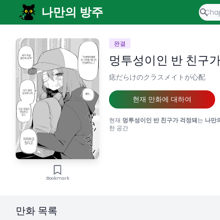
나만의 방주
완결
멍투성이인 반 친구가
痣だらけのクラスメイトが心配
현재 만화에 대하여
현재
멍투성이인 반 친구가 걱정돼
는
나만
한 공간
Bookmark
만화 목록