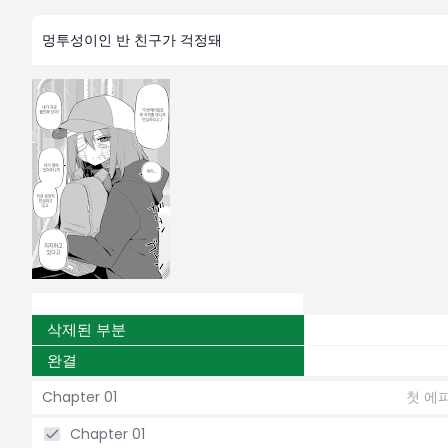
멍투성이인 반 친구가 걱정돼
삭제된 부분
완결
Chapter 01
첫 에
Chapter 01