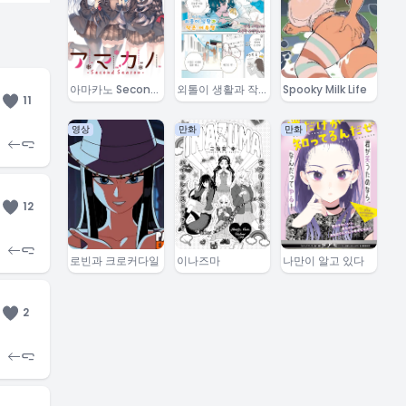
아마카노 Second
외톨이 생활과 작
Spooky Milk Life
11
Season
은여우쨩
영상
만화
만화
12
로빈과 크로커다일
이나즈마
나만이 알고 있다
2