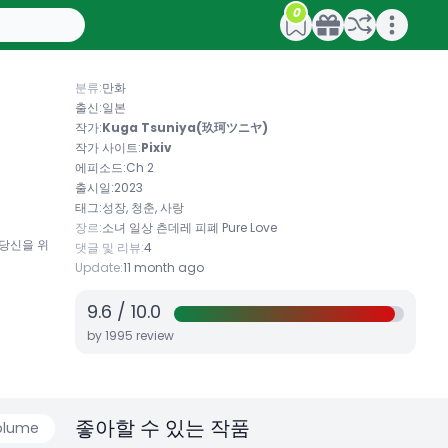
0
Open main menu
분류:
만화
출신:
일본
작가:
Kuga Tsuniya(玖珂ツニヤ)
작가 사이트:
Pixiv
에피소드:
Ch 2
출시일:
2023
태그:
성장, 청춘, 사랑
장르:
소녀
일상
츤데레
피폐
Pure Love
 당신을 위
댓글 및 리뷰:
4
Update:
11 month ago
9.6
/
10.0
by
1995
review
좋아할 수 있는 작품
olume