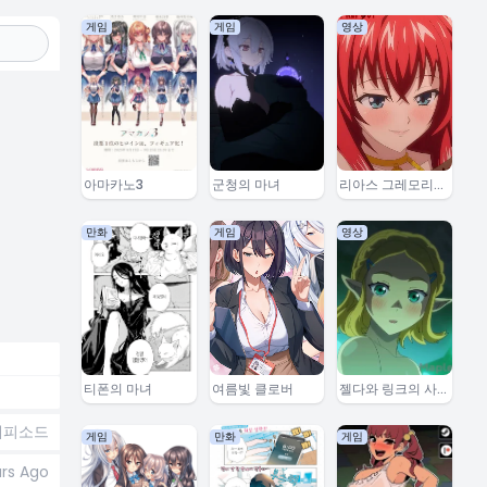
게임
게임
영상
아마카노3
군청의 마녀
리아스 그레모리와
효도 잇세이
만화
게임
영상
티폰의 마녀
여름빛 클로버
젤다와 링크의 사
랑이야기
에피소드
게임
만화
게임
ars Ago